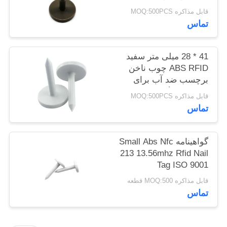
مدیریت دارایی 41 *
PRIVACY
قابل مذاکره MOQ:500PCS
28mm
تماس
POLICY
41 * 28 میلی متر سفید
ABS RFID چوب ناخن
برچسب ضد آب برای
مدیریت جنگل درخت
قابل مذاکره MOQ:500PCS
تماس
گواهینامه Small Abs Nfc
213 13.56mhz Rfid Nail
Tag ISO 9001
قابل مذاکره MOQ:500 قطعه
تماس