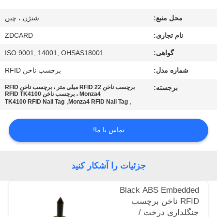
کیفیت
محل منبع:
شنژن ، چین
با
نام تجاری:
ZDCARD
ما
گواهی:
ISO 9001, 14001, OHSAS18001
تماس
شماره مدل:
برچسب ناخن RFID
بگیرید
برجسته:
برچسب ناخن RFID 22 میلی متر ، برچسب ناخن RFID
Monza4 ، برچسب ناخن RFID TK4100
,
,
TK4100 RFID Nail Tag
Monza4 RFID Nail Tag
اخبار
تماس با ما!
موارد
جزئیات را آشکار کنید
نقشه
Black ABS Embedded
سایت
RFID ناخن برچسب
جنگلداری درخت /