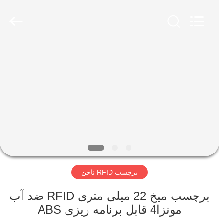
Shenzhen
ZDCARD
Technology
Co.,
Ltd..
All
Rights
Reserved.
خانه
محصولات
درباره
ما
تور
برچسب RFID ناخن
کارخانه
برچسب میخ 22 میلی متری RFID ضد آب
کنترل
مونزا4 قابل برنامه ریزی ABS