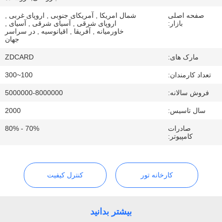
کیفیت
صفحه اصلی
شمال امریکا , آمریکای جنوبی , اروپای غربی ,
بازار:
اروپای شرقی , آسیای شرقی , آسیای ,
خاورمیانه , آفریقا , اقیانوسیه , در سراسر
با
جهان
ما
مارک های:
ZDCARD
تماس
تعداد کارمندان:
100~300
بگیرید
فروش سالانه:
5000000-8000000
سال تاسیس:
2000
اخبار
صادرات
70% - 80%
کامپیوتر:
موارد
کارخانه تور
کنترل کیفیت
نقشه
سایت
بیشتر بدانید