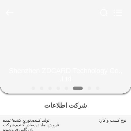
Shenzhen
ZDCARD
Technology
Co.,
Ltd..
All
Rights
Reserved.
خانه
محصولات
درباره
Shenzhen ZDCARD Technology Co.,
ما
Ltd.
تور
شرکت اطلاعات
کارخانه
نوع کسب و کار:
تولید کننده,توزیع کننده/عمده
کنترل
فروش,نماینده,صادر کننده,شرکت
بازرگانی,فروشنده