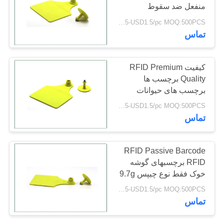
منفعل ضد سقوط
PRIVACY
USD0.5-USD1.5/pc MOQ:500PCS
POLICY
20
تماس
برچسب چاقو PVC
کیفیت RFID Premium
Quality برچسب ها
برچسب های حیوانات
سفارشی گواهینامه ایزو
USD0.5-USD1.5/pc MOQ:500PCS
چاپ شده
تماس
19
RFID Passive Barcode
RFID برچسبهای گوشه
برچسب زدن RFID
خوک فقط نوع چیپس 9.7g
وزن دارد
USD0.5-USD1.5/pc MOQ:500PCS
تماس