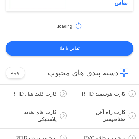
تماس
29
تگ های حیوانی
loading...
حیوانات
تماس با ما!
دسته بندی های محبوب
همه
30
RFID برچسب
کارت هوشمند RFID
کارت کلید هتل RFID
اپوکسی
کارت راه آهن
کارت های هدیه
مغناطیسی
پلاستیکی
برچسب چاقو PVC
برچسب زدن RFID