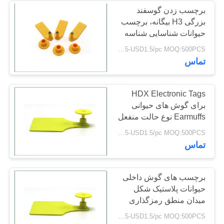
برچسب زدن گوسفند
بزرگی H3 بیگانه، برچسب
16
حیوانات شناسایی شناسه
شماره چاپ
USD0.5-USD1.5/pc MOQ:500PCS
برچسب NFC RFID
تماس
HDX Electronic Tags
برای گوش های حیوانی
Earmuffs نوع حالت منفعل
برق
3
USD0.5-USD1.5/pc MOQ:500PCS
تماس
تست میکروچای پت
برچسب های گوش داخلی
حیوانات پلاستیک شکل
میدان منطق رمزگذاری
ساختار کارت ROHS تایید
USD0.5-USD1.5/pc MOQ:500PCS
شده است