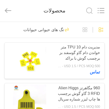
Shenzhen
ZDCARD
Technology
محصولات
Co.,
Ltd..
All
Rights
Reserved.
خانه
52
تگ های حیوانی حیوانات
کارت هوشمند RFID
محصولات
مدیریت دام TPU 10 متر
خواندن دام گاو گوسفند بز
درباره
برچسب گوش با براکد
ما
USD 0.5 / PCS - USD 1.5 / PCS MOQ:500 قطعه
تماس
36
تور
کارخانه
960 مگاهرتز Alien Higgs
کارت کلید هتل RFID
3 RFID گاو گوش برچسب
ها چاپ لیزر شماره سریال
کنترل
USD 0.5 / PCS - USD 1.5 / PCS MOQ:500 قطعه