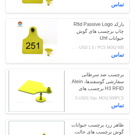
کیفیت
تماس
با
بارکد Rfid Passive Logo
17
چاپ برچسب های گوش
ما
کارت راه آهن
حیوانات Uhf
تماس
USD 0.5 / PCS - USD 1.5 / PCS MOQ:500 قطعه
مغناطیسی
بگیرید
تماس
اخبار
برچسب ضد سرطانی
سفارشی گوسفندها، Alein
H3 RFID برچسب های
29
موارد
حیوانات آسان برای حمل
USD0.5-USD1.5/pc MOQ:500PCS
کارت های هدیه
تماس
نقشه
پلاستیکی
سایت
ظاهر زرد برچسب حیوانات
گوش برچسب های حالت