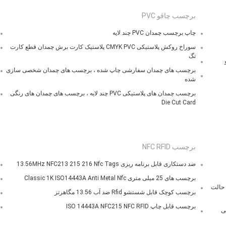
برچسب چاقو PVC
چاپ برچسب چمدان PVC چند لایه
سوراخ روکش پلاستیکی CMYK PVC پلاستیک کارت برش چمدان قطع کارت
تگ
برچسب های چمدان سفارشی چاپ شده ، برچسب های چمدان شخصی سازی
شده
برچسب چمدان های پلاستیکی PVC چند لایه ، برچسب های چمدان های رنگی
Die Cut Card
برچسب NFC RFID
ضد دستکاری قابل برنامه ریزی 13.56MHz NFC213 215 216 Nfc Tags
برچسب های 25 میلی متری Classic 1K ISO14443A Anti Metal Nfc
134.2KHz RFID Tag Microchip Tag حالت Passive Power Supply حالت
برچسب کوچک قابل شستشو Rfid ضد آب 13.56 مگاهرتز
برچسب قابل چاپ ISO 14443A NFC215 NFC RFID