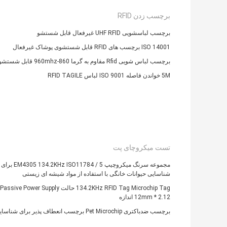
برچسب زدن RFID
برچسب لباسشویی UHF RFID غیرفعال قابل شستشو
ISO 14001 برچسب های RFID قابل شستشوی پوشاک غیرفعال
برچسب لباس شویی Rfid مقاوم به گرما 860-960mhz قابل شستشو
5M خواندن فاصله ISO 9001 لباس RFID TAGILE
تست میکروچای پت
مجموعه سرنگ میکروچیپ EM4305 134.2KHz ISO11784 / 5 برای
شناسایی حیوانات خانگی با استفاده از مواد شیشه ای زیستی
2.12 * 12mm اندازه
برچسب ضدباکتری Pet Microchip برچسب انعطاف پذیر برای شناسایی