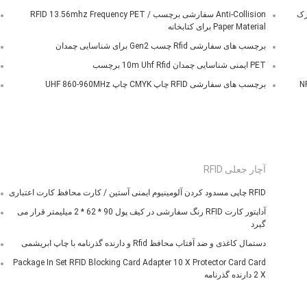
 پارک
Anti-Collision سفارشی برچسب RFID 13.56mhz Frequency PET /
Paper Material برای کتابخانه
برچسب های سفارشی Rfid چسب Gen2 برای شناسایی چمدان
PET ایمنی شناسایی چمدان 10m Uhf Rfid برچسب
برچسب های سفارشی RFID چاپ CMYK چاپ UHF 860-960MHz
آچار جعلی RFID
RFID چاپی مسدود کردن آلومینیوم ایمنی آستین / کارت محافظ کارت اعتباری
آداپتور کارت RFID رنگ سفارشی در کیف پول 90 * 62 * 2 میلیمتر قرار می
گیرد
دستمال کاغذی و ضد آفتاب محافظ Rfid و دارنده گذرنامه با چاپ ابریشمی
Package In Set RFID Blocking Card Adapter 10 X Protector Card Card
2 X دارنده گذرنامه