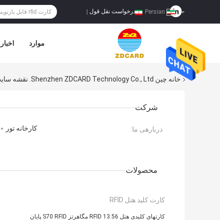
درخواست نقل قول
|
Persian
موارد
اخبار
خانه
چین Shenzhen ZDCARD Technology Co., Ltd. نقشه سایت
شرکت
کارخانه تور
دربارهی ما:
محصولات
کارت کلید هتل RFID
کارتهای کلیدی هتل RFID 13.56 مگاهرتز S70 RFID پایان