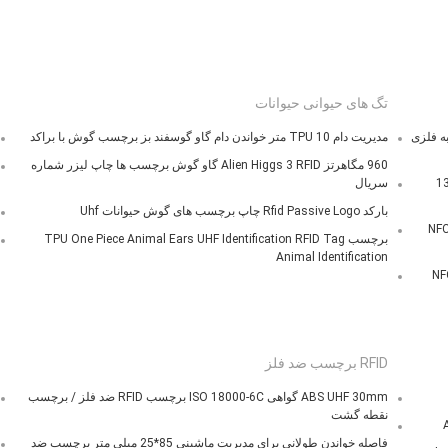
تگ های حیوانی حیوانات
پ سفارشی 13.56 مگاهرتز NTAG213 با لبه فلزی
مدیریت دام TPU 10 متر خواندن دام گاو گوسفند بز برچسب گوش با براکد
960 مگاهرتز Alien Higgs 3 RFID گاو گوش برچسب ها چاپ لیزر شماره
 NTAG213 با فرکانس 13.56
سریال
بارکد Rfid Passive Logo چاپ برچسب های گوش حیوانات Uhf
NFC 13
برچسب TPU One Piece Animal Ears UHF Identification RFID Tag
Animal Identification
یزی NFC NFC215
RFID برچسب ضد فلز
ABS UHF 30mm گواهی ISO 18000-6C برچسب RFID ضد فلز / برچسب
نقطه گشت
فاصله خواندن طولانی برای مدیریت ماشینی 85*25 میلی متر برچسب ضد