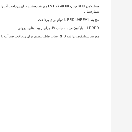
سیلیکون RFID چیپ EV1 2k 4K 8K مچ بند دستبند برای پرداخت آب
بیمارستان
مچ بند RFID UHF EV1 با دوام برای پرداخت
LF RFID سیلیکون مچ بند چاپ UV برای رویدادهای بیرونی
مچ بند سیلیکون تراشه RFID سایز قابل تنظیم برای پرداخت ضد آب NFC