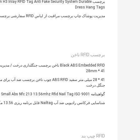
برچسب n H3 Inlay RFID Tag Anti Fake Security System Durable
Dress Hang Tags
مدیریت پوشاک چاپ برچسب مراقبت از لباس RFID سفارشی برچسب لباس
برچسب RFID ناخن
Black ABS Embedded RFID ناخن برچسب جنگلداری درخت / مد
41 * 28mm
41 * 28 میلی متر سفید ABS RFID چوب ناخن برچسب ضد آب بر
جنگل درخت
گواهینامه Small Abs Nfc 213 13.56mhz Rfid Nail Tag ISO 9001
شناسایی فرکانس رادیویی ضد آب Nailtag قابل برنامه ریزی 13.56 مگاهرتز
RFID چیپ بند