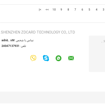
>|
>>
10
9
8
7
6
5
4
3
SHENZHEN ZDCARD TECHNOLOGY CO., LTD.
تماس با شخص:
Ms. Linda
تلفن:
13973174042