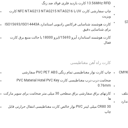
13.56MHz RFID کارت بازدید فلزی فولاد ضد زنگ
چاپ سفارشی کارت UV با NFC NTAG213 NTAG215 NTAG216 کارت
ویزیت
کارت هوشمند شناسایی فرکانس رادیویی استاندارد ISO15693/ISO14443A
برای شناسایی دقیق
کارت هوشمند استاندارد آیزو 15693/ایزو 18000 با حالت منبع برق کارت
فعال
کارت راه آهن مغناطیسی
کارت عضویت CR80 30 میلیون اندازه استاندارد کارت هدیه پلاستیکی CMYK
چاپ کارت نوار مغناطیسی تمام رنگی PVC PET ABS سفارشی
ضخامت درب درب مغناطیسی کارت PVC Material Hotel PVC Key
0.76mm
تلف
کارتهای براق سفارشی براق سطحی 30 میلی متر ضخامت برای سوپر مارکت
ها
استاندارد
CR80 30 میلی لیتر PVC نوار خالص کارت مغناطیسی انتقال حرارتی قابل
چاپ