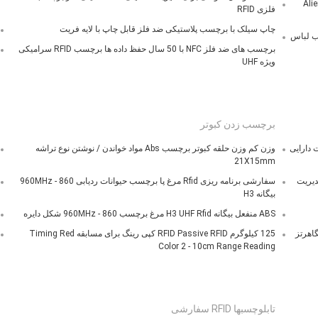
Alie
فلزی RFID
چاپ سیلک با برچسب پلاستیکی ضد فلز قابل چاپ با لایه فریت
برچسب های ضد فلز NFC با 50 سال حفظ داده ها برچسب RFID سرامیکی
ویژه UHF
برچسب زدن کبوتر
یریت دارایی
وزن کم وزن حلقه کبوتر برچسب Abs مواد خواندن / نوشتن نوع تراشه
21X15mm
ای مدیریت
سفارشی برنامه ریزی Rfid مرغ پا برچسب حیوانات ردیابی 860 - 960MHz
بیگانه H3
ABS منفعل بیگانه H3 UHF Rfid مرغ برچسب 860 - 960MHz شکل دایره
125 کیلوگرم RFID Passive RFID کپی رینگ برای مسابقه Timing Red
Color 2 - 10cm Range Reading
تابلوچسبها RFID سفارشی