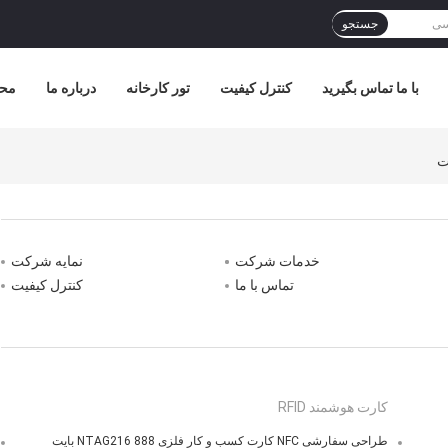
جستجو
با ما تماس بگیرید
کنترل کیفیت
تور کارخانه
درباره ما
مح
خدمات شرکت
نمایه شرکت
تماس با ما
کنترل کیفیت
کارت هوشمند RFID
طراحی سفارشی NFC کارت کسب و کار فلزی NTAG216 888 بایت