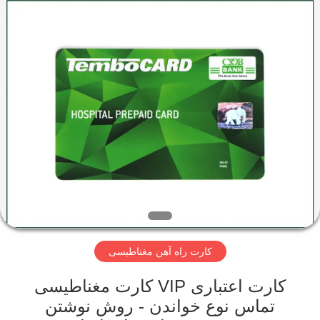
Shenzhen
ZDCARD
Technology
Co.,
Ltd..
All
Rights
Reserved.
خانه
محصولات
درباره
ما
تور
کارت راه آهن مغناطیسی
کارخانه
کارت اعتباری VIP کارت مغناطیسی
کنترل
تماس نوع خواندن - روش نوشتن