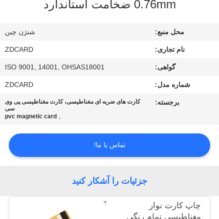
0.76mm ضخامت استاندارد
کیفیت
محل منبع:
شنژن چین
با
نام تجاری:
ZDCARD
ما
گواهی:
ISO 9001, 14001, OHSAS18001
تماس
شماره مدل:
ZDCARD
بگیرید
برجسته:
کارت های ضربه ای مغناطیسی، کارت مغناطیسی پی وی
سی
,
اخبار
pvc magnetic card
تماس با ما!
موارد
نقشه
جزئیات را آشکار کنید
سایت
چاپ کارت نوار
مغناطیسی تمام رنگی