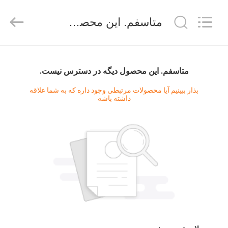
Shenzhen
ZDCARD
Technology
متاسفم. اين محصول ديگه در دسترس نيست.
Co.,
Ltd..
All
Rights
Reserved.
خانه
متاسفم. اين محصول ديگه در دسترس نيست.
محصولات
بذار ببینیم آیا محصولات مرتبطی وجود داره که به شما علاقه
داشته باشه
درباره
ما
تور
کارخانه
کنترل