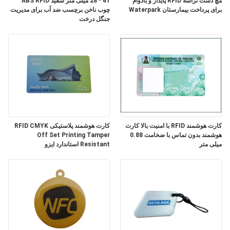
مچ دست تراشه RFID پایدار و بادوام
41 * 28 میلی متر سفید ABS RFID
PRIVACY
برای پرداخت بیمارستان Waterpark
چوب ناخن برچسب ضد آب برای مدیریت
جنگل درخت
POLICY
کارت هوشمند RFID با امنیت بالا کارت
کارت هوشمند پلاستیکی RFID CMYK
هوشمند بدون تماس با ضخامت 0.88
Off Set Printing Tamper
میلی متر
Resistant استاندارد ایزو