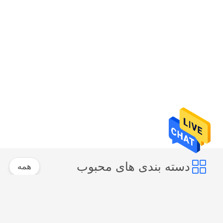
دسته بندی های محبوب
همه
کارت هوشمند RFID
کارت کلید هتل RFID