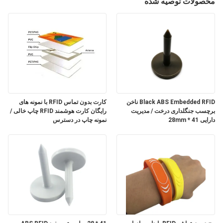
محصولات توصیه شده
کیفیت
با
ما
تماس
بگیرید
Black ABS Embedded RFID ناخن
کارت بدون تماس RFID با نمونه های
برچسب جنگلداری درخت / مدیریت
رایگان کارت هوشمند RFID چاپ خالی /
اخبار
دارایی 41 * 28mm
نمونه چاپ در دسترس
موارد
نقشه
سایت